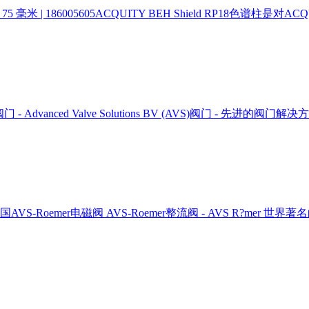
毫米 X 75 毫米 | 186005605ACQUITY BEH Shield RP1
门 - Advanced Valve Solutions BV (AVS)阀门 
S-Roemer电磁阀 AVS-Roemer整流阀 - AVS R?mer 世界