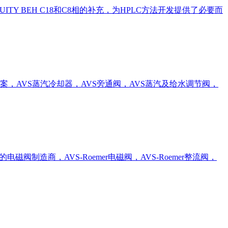
8色谱柱是对ACQUITY BEH C18和C8相的补充，为HPLC方法开发提供了必要而
- 先进的阀门解决方案，AVS蒸汽冷却器，AVS旁通阀，AVS蒸汽及给水调节阀，
著名的电磁阀制造商，AVS-Roemer电磁阀，AVS-Roemer整流阀，