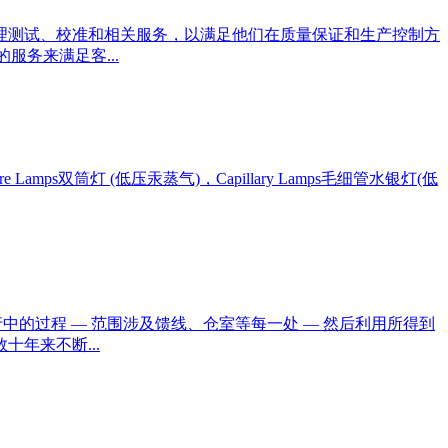
物理测试、校准和相关服务，以满足他们在质量保证和生产控制方
务来满足客...
s双筒灯 (低压汞蒸气)，Capillary Lamps毛细管水银灯(低
中的过程 — 范围涉及馈线、仓室等每一处 — 然后利用所得到
年来不断...